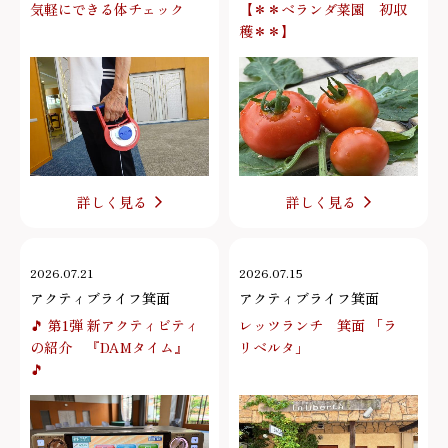
気軽にできる体チェック
【＊＊ベランダ菜園 初収
穫＊＊】
詳しく見る
詳しく見る
2026.07.21
2026.07.15
アクティブライフ箕面
アクティブライフ箕面
🎵 第1弾 新アクティビティ
レッツランチ 箕面 「ラ
の紹介 『DAMタイム』
リベルタ」
🎵