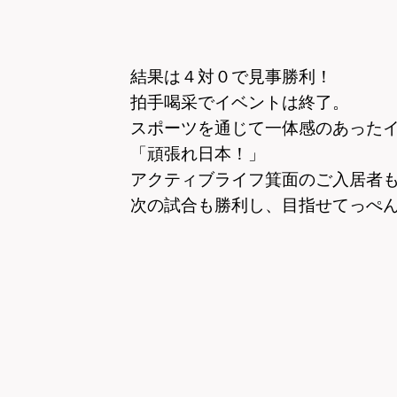
結果は４対０で見事勝利！
拍手喝采でイベントは終了。
スポーツを通じて一体感のあった
「頑張れ日本！」
アクティブライフ箕面の
ご入居者
次の試合も勝利し、目指せてっぺ