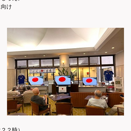
に向け
は２２時）