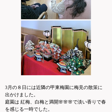
3月の８日には近隣の甲東梅園に梅見の散策に
出かけました。
庭園は 紅梅、白梅と満開
🌸🌸🌸
で
淡い香りで春
を感じる一時でした。