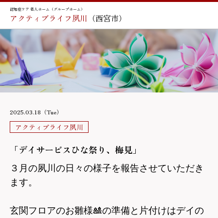
認知症ケア 老人ホーム（グループホーム）
アクティブライフ夙川
（西宮市）
2025.03.18（Tue）
アクティブライフ夙川
「デイサービスひな祭り、梅見」
３月の夙川の日々の様子を報告させていただき
ます。
玄関フロアのお雛様
🎎
の準備と片付けは
デイの