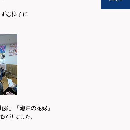
はずむ様子に
山脈」「瀬戸の花嫁」
ばかりでした。