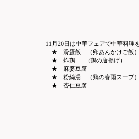
11
月20日は中華フェアで中華料理
★ 滑蛋飯 （卵あんかけご飯
★ 炸鶏 (鶏の唐揚げ）
★ 麻婆豆腐
★ 粉絲湯 （鶏の春雨スープ
★ 杏仁豆腐