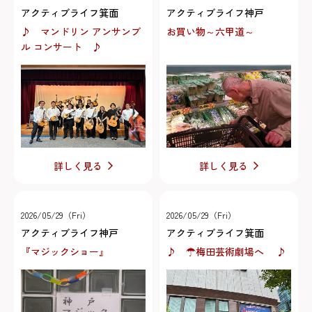
アクティブライフ箕面
アクティブライフ神戸
♪ マンドリン アンサンブ
お買い物～六甲道～
ル コンサート ♪
詳しく見る
詳しく見る
2026/05/29（Fri）
2026/05/29（Fri）
アクティブライフ神戸
アクティブライフ箕面
『マジックショー』
♪ ☂梅田芸術劇場へ ♪